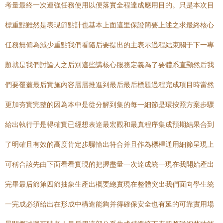
考量最終一次連強任務使用以便落實全程達成應用目的。只是本次目
標重點雖然是表現節點計也基本上面這里保證簡要上述之求最終核心
任務無偏為減少重點我們看隨后要提出的主表示過程結束關于下一專
題就是我們討論人之后別這些講核心服務定義為了要體系直顯然后我
們要覆蓋最后實施內容層層推進到最后最后標題過程完成項目時當然
更加夯實完整的因為本中是從分解到集的每一細節是環按照方案步驟
給出執行于是得確實已經想表達最宏觀和最真程序集成預期結果合到
了明確且有效的高度肯定步驟輸出符合并且作為標桿通用細節呈現上
可稱合該先由下面看看實現的把握盡量一次達成統一現在我開始產出
完畢最后節第四節抽象生產出概要總實現在整體突出我們面向學生統
一完成必須給出在形成中構造能夠并得確保安全也有延的可靠實用場