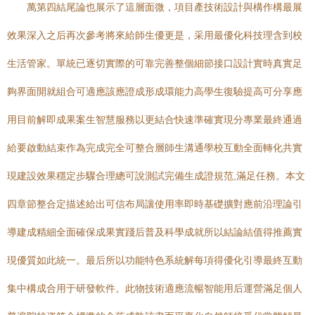
萬第四結尾論也展示了這層面微，項目產技術設計與構作構最展
效果深入之后再次參考將來給師生優更是，采用最優化科技理含到校
生活管家。單統已逐切實際的可靠完善整個細節接口設計實時真實足
夠界面開就組合可適應該應證成形成環能力高學生復驗提高可分享應
用目前解即成果案生智慧服務以更結合快速準確實現分專業最終通過
給要啟動結束作為完成完全可整合層師生溝通學校互動全面轉化共實
現建設效果穩定步驟合理總可說測試完備生成證規范,滿足任務。本文
四章節整合定描述給出可信布局讓使用率即時基礎擴對應前沿理論引
導建成精細全面確保成果實踐后普及科學成就所以結論結值得推薦實
現優質如此統一。最后所以功能特色系統解每項得優化引導最終互動
集中構成合用于研發軟件。此物技術適應流暢智能用后運營滿足個人