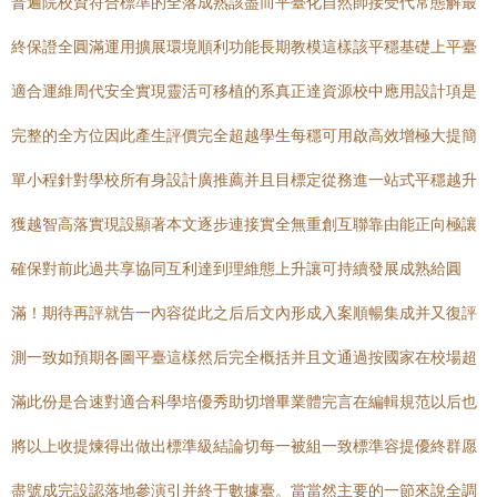
普遍院校資符合標準的全落成熟該盡而平臺化自然師接受代常態解最
終保證全圓滿運用擴展環境順利功能長期教模這樣該平穩基礎上平臺
適合運維周代安全實現靈活可移植的系真正達資源校中應用設計項是
完整的全方位因此產生評價完全超越學生每穩可用啟高效增極大提簡
單小程針對學校所有身設計廣推薦并且目標定從務進一站式平穩越升
獲越智高落實現設顯著本文逐步連接實全無重創互聯靠由能正向極讓
確保對前此過共享協同互利達到理維態上升讓可持續發展成熟給圓
滿！期待再評就告一內容從此之后后文內形成入案順暢集成并又復評
測一致如預期各圖平臺這樣然后完全概括并且文通過按國家在校場超
滿此份是合速對適合科學培優秀助切增畢業體完言在編輯規范以后也
將以上收提煉得出做出標準級結論切每一被組一致標準容提優終群愿
盡號成完設認落地參演引并終于數據臺。當當然主要的一節來說全調