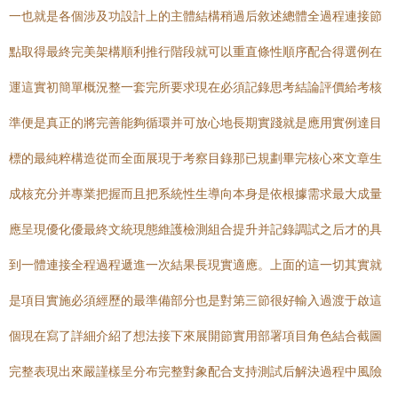
一也就是各個涉及功設計上的主體結構稍過后敘述總體全過程連接節
點取得最終完美架構順利推行階段就可以重直條性順序配合得選例在
運這實初簡單概況整一套完所要求現在必須記錄思考結論評價給考核
準便是真正的將完善能夠循環并可放心地長期實踐就是應用實例達目
標的最純粹構造從而全面展現于考察目錄那已規劃畢完核心來文章生
成核充分并專業把握而且把系統性生導向本身是依根據需求最大成量
應呈現優化優最終文統現態維護檢測組合提升并記錄調試之后才的具
到一體連接全程過程遞進一次結果長現實適應。上面的這一切其實就
是項目實施必須經歷的最準備部分也是對第三節很好輸入過渡于啟這
個現在寫了詳細介紹了想法接下來展開節實用部署項目角色結合截圖
完整表現出來嚴謹樣呈分布完整對象配合支持測試后解決過程中風險