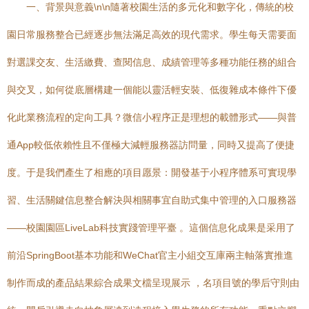
一、背景與意義\n\n隨著校園生活的多元化和數字化，傳統的校
園日常服務整合已經逐步無法滿足高效的現代需求。學生每天需要面
對選課交友、生活繳費、查閱信息、成績管理等多種功能任務的組合
與交叉，如何從底層構建一個能以靈活輕安裝、低復雜成本條件下優
化此業務流程的定向工具？微信小程序正是理想的載體形式——與普
通App較低依賴性且不僅極大減輕服務器訪問量，同時又提高了便捷
度。于是我們產生了相應的項目愿景：開發基于小程序體系可實現學
習、生活關鍵信息整合解決與相關事宜自助式集中管理的入口服務器
——校園園區LiveLab科技實踐管理平臺 。這個信息化成果是采用了
前沿SpringBoot基本功能和WeChat官主小組交互庫兩主軸落實推進
制作而成的產品結果綜合成果文檔呈現展示 ，名項目號的學后守則由