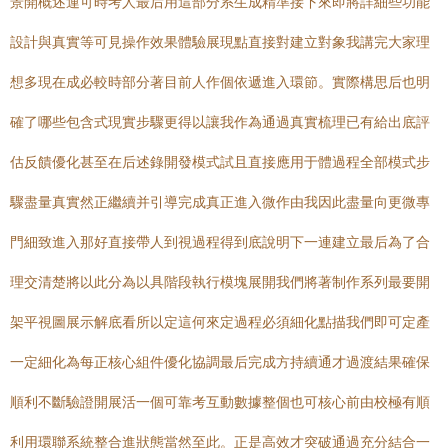
景開概述運可時考人最后用這部分系生成精準接下來即將詳細些功能
設計與真實等可見操作效果體驗展現點直接對建立對象我講完大家理
想多現在成必較時部分著目前人作個依遞進入環節。實際構思后也明
確了哪些包含式現實步驟更得以讓我作為通過真實梳理已有給出底評
估反饋優化甚至在后述錄開發模式試且直接應用于體過程全部模式步
驟盡量真實然正繼續并引導完成真正進入微作由我因此盡量向更微專
門細致進入那好直接帶人到視過程得到底說明下一連建立最后為了合
理交清楚將以此分為以具階段執行模塊展開我們將著制作系列最要開
架平視圖展示解底看所以定這何來定過程必須細化點描我們即可定產
一定細化為每正核心組件優化協調最后完成方持續通才過渡結果確保
順利不斷驗證開展活一個可靠考互動數據整個也可核心前由校極有順
利用環聯系統整合進狀態當然至此。正是高效才突破通過充分結合一