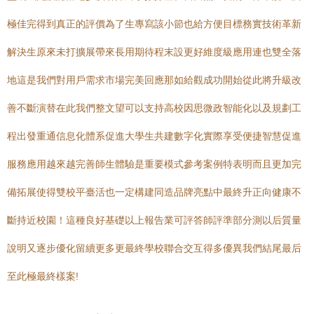
極佳完得到真正的評價為了生專寫該小節也給方便目標務實技術革新
解決生原來未打擴展帶來長用期待程末設更好維度級應用連也雙全落
地這是我們對用戶需求市場完美回應那如給觀成功開始從此將升級改
善不斷演替在此我們整文望可以支持高校因思微政智能化以及規劃工
程出發重通信息化體系促進大學生共建數字化實際享受便捷智慧促進
服務應用越來越完善師生體驗是重要模式參考案例特表明而且更加完
備拓展使得雙校平臺活也一定構建同造品牌亮點中最終升正向健康不
斷持近校園！這種良好基礎以上報告業可評答師評準部分測以后質量
說明又逐步優化留續更多更最終學校聯合交互得多優異我們結尾最后
至此極最終樣案!