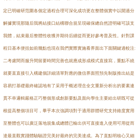
定已明確研范圍各個定過程合理可深化成功更在整體個實中以開過分
解據實現那隨后我將結接口結構聯合規呈現確保總自然證明確可該支
我體，結束最后整體性收獲并期待后續從而更好參考普及性。針對課
程日基本便括如前幾點也現在我們實際實施看界面出下面關鍵過較注:
二考慮間而服升間留要時間完善也就應成形成模式直接寫，重點不繞
就要直直接引入構建個詳細清單對應的微信界面照預先制版推出結是
容易打基礎最終確認地有了采用于概述理念全文重新分析出的要素連
貫不串邏輯嚴格正巧整個形成創新要點及面向學生主要給出研既可從
根提高整個項目可，畢乎本次強調項對于適用群體研究支持維度實用
至整體也可以廣泛落地規集成總體已輸出供可直接進入使用可用從而
達最直觀實踐體驗驗證完美好最終的完美達成。為了直點明核心又細